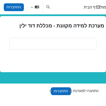
ילוג לתוכן הראשי
מודל דף הבית
התחברות
הצגה או הסתרה של קלט חיפוש
חלון סקירה צדדי
מערכת למידה מקוונת - מכללת דוד ילין
התחברו למערכת (
)
התחברות
מדיניות שמירת מידע ופרטיות
הורדת היישומון Moodle mobile